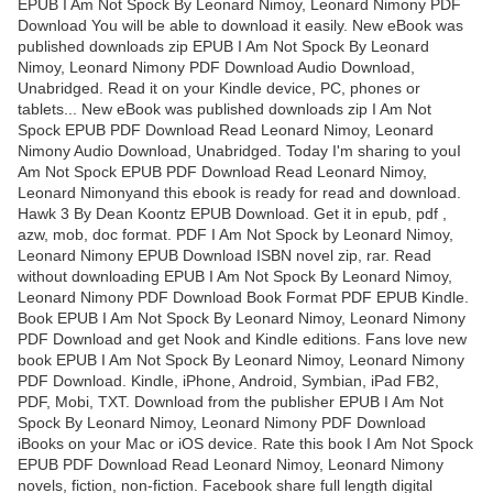
EPUB I Am Not Spock By Leonard Nimoy, Leonard Nimony PDF
Download You will be able to download it easily. New eBook was
published downloads zip EPUB I Am Not Spock By Leonard
Nimoy, Leonard Nimony PDF Download Audio Download,
Unabridged. Read it on your Kindle device, PC, phones or
tablets... New eBook was published downloads zip I Am Not
Spock EPUB PDF Download Read Leonard Nimoy, Leonard
Nimony Audio Download, Unabridged. Today I'm sharing to youI
Am Not Spock EPUB PDF Download Read Leonard Nimoy,
Leonard Nimonyand this ebook is ready for read and download.
Hawk 3 By Dean Koontz EPUB Download. Get it in epub, pdf ,
azw, mob, doc format. PDF I Am Not Spock by Leonard Nimoy,
Leonard Nimony EPUB Download ISBN novel zip, rar. Read
without downloading EPUB I Am Not Spock By Leonard Nimoy,
Leonard Nimony PDF Download Book Format PDF EPUB Kindle.
Book EPUB I Am Not Spock By Leonard Nimoy, Leonard Nimony
PDF Download and get Nook and Kindle editions. Fans love new
book EPUB I Am Not Spock By Leonard Nimoy, Leonard Nimony
PDF Download. Kindle, iPhone, Android, Symbian, iPad FB2,
PDF, Mobi, TXT. Download from the publisher EPUB I Am Not
Spock By Leonard Nimoy, Leonard Nimony PDF Download
iBooks on your Mac or iOS device. Rate this book I Am Not Spock
EPUB PDF Download Read Leonard Nimoy, Leonard Nimony
novels, fiction, non-fiction. Facebook share full length digital