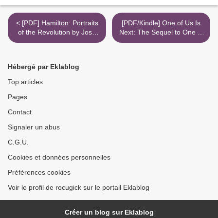
< [PDF] Hamilton: Portraits
[PDF/Kindle] One of Us Is
of the Revolution by Josh
Next: The Sequel to One of
Lehrer, Lin-Manuel
Us Is Lying by Karen M.
Miranda, Thomas Kail
McManus >
Hébergé par Eklablog
Top articles
Pages
Contact
Signaler un abus
C.G.U.
Cookies et données personnelles
Préférences cookies
Voir le profil de rocugick sur le portail Eklablog
Créer un blog sur Eklablog