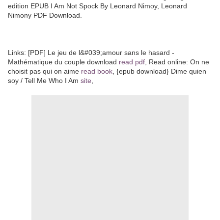
edition EPUB I Am Not Spock By Leonard Nimoy, Leonard
Nimony PDF Download.
Links: [PDF] Le jeu de l&#039;amour sans le hasard -
Mathématique du couple download
read pdf
, Read online: On ne
choisit pas qui on aime
read book
, {epub download} Dime quien
soy / Tell Me Who I Am
site
,