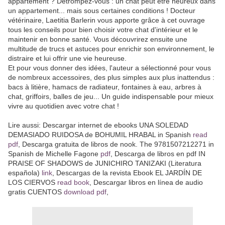
appartement ? Détrompez-vous : un chat peut être heureux dans
un appartement... mais sous certaines conditions ! Docteur
vétérinaire, Laetitia Barlerin vous apporte grâce à cet ouvrage
tous les conseils pour bien choisir votre chat d'intérieur et le
maintenir en bonne santé. Vous découvrirez ensuite une
multitude de trucs et astuces pour enrichir son environnement, le
distraire et lui offrir une vie heureuse.
Et pour vous donner des idées, l'auteur a sélectionné pour vous
de nombreux accessoires, des plus simples aux plus inattendus :
bacs à litière, hamacs de radiateur, fontaines à eau, arbres à
chat, griffoirs, balles de jeu... Un guide indispensable pour mieux
vivre au quotidien avec votre chat !
Lire aussi: Descargar internet de ebooks UNA SOLEDAD
DEMASIADO RUIDOSA de BOHUMIL HRABAL in Spanish
read
pdf
, Descarga gratuita de libros de nook. The 9781507212271 in
Spanish de Michelle Fagone
pdf
, Descarga de libros en pdf IN
PRAISE OF SHADOWS de JUNICHIRO TANIZAKI (Literatura
española)
link
, Descargas de la revista Ebook EL JARDÍN DE
LOS CIERVOS
read book
, Descargar libros en línea de audio
gratis CUENTOS
download pdf
,