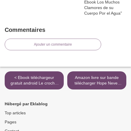
Commentaires
Ajouter un commentaire
< Ebook téléchargeur
Amazon livre sur bande
gratuit android Le crochet
télécharger Hope Never
maille par maille - Toutes
Dies en francais
les bases et 19 modèles
9782016278949 par
par Michaela Lingfeld-
Ludivine Delaune DJVU
Hébergé par Eklablog
Hertner 9782344038642
ePub CHM >
(Litterature Francaise)
Top articles
Pages