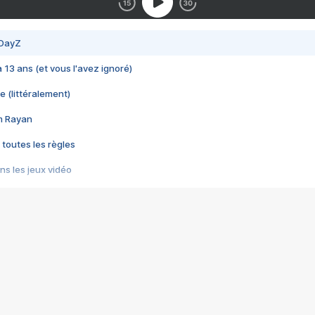
 DayZ
 a 13 ans (et vous l'avez ignoré)
e (littéralement)
im Rayan
 toutes les règles
s les jeux vidéo
us choquant de Rockstar ? - Le scandale BULLY
e plus moche de Steam
du RÊVE tourne au CAUCHEMAR
pendant 8 heures
it… à tort